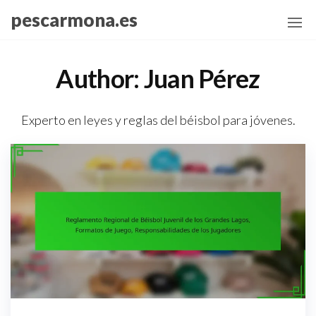
Skip
pescarmona.es
to
the
content
Author:
Juan Pérez
Experto en leyes y reglas del béisbol para jóvenes.