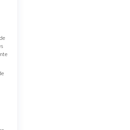
 de
es
ante
de