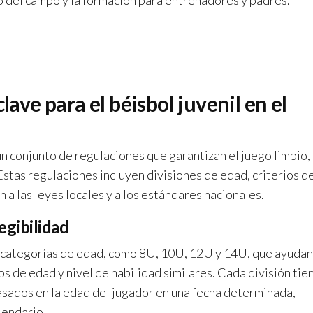
 del campo y la formación para entrenadores y padres.
lave para el béisbol juvenil en el
n conjunto de regulaciones que garantizan el juego limpio, 
Estas regulaciones incluyen divisiones de edad, criterios d
 a las leyes locales y a los estándares nacionales.
egibilidad
as categorías de edad, como 8U, 10U, 12U y 14U, que ayudan
s de edad y nivel de habilidad similares. Cada división tie
basados en la edad del jugador en una fecha determinada,
lendario.