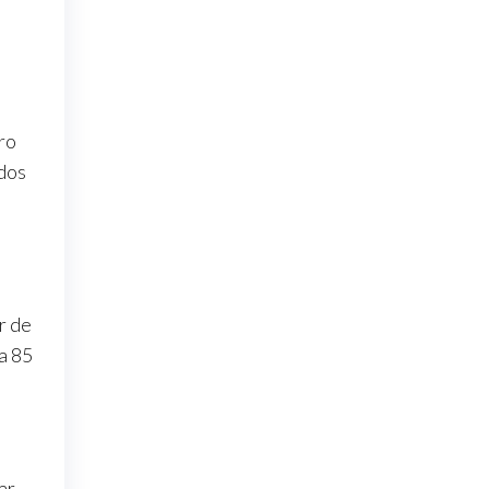
ro
ados
r de
a 85
ar