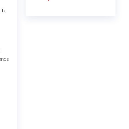
mite
l
iones
s