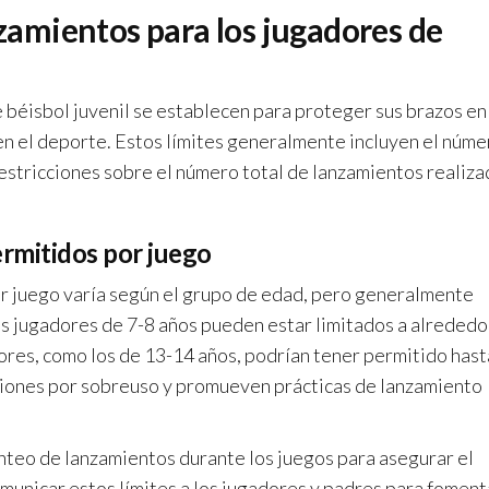
nzamientos para los jugadores de
e béisbol juvenil se establecen para proteger sus brazos en
 en el deporte. Estos límites generalmente incluyen el núme
estricciones sobre el número total de lanzamientos realiz
rmitidos por juego
r juego varía según el grupo de edad, pero generalmente
los jugadores de 7-8 años pueden estar limitados a alrededo
ores, como los de 13-14 años, podrían tener permitido hast
esiones por sobreuso y promueven prácticas de lanzamiento
nteo de lanzamientos durante los juegos para asegurar el
omunicar estos límites a los jugadores y padres para foment