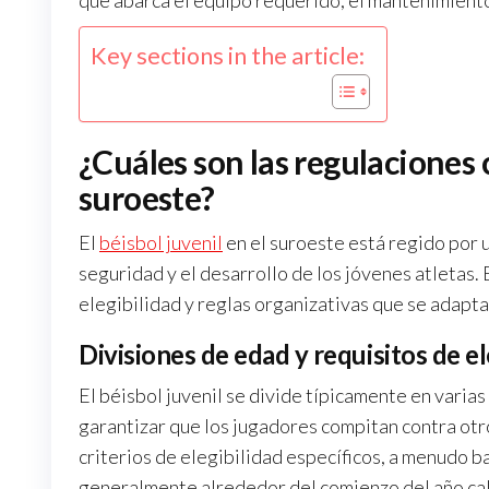
que abarca el equipo requerido, el mantenimiento
Key sections in the article:
¿Cuáles son las regulaciones c
suroeste?
El
béisbol juvenil
en el suroeste está regido por u
seguridad y el desarrollo de los jóvenes atletas. 
elegibilidad y reglas organizativas que se adaptan
Divisiones de edad y requisitos de el
El béisbol juvenil se divide típicamente en vari
garantizar que los jugadores compitan contra otro
criterios de elegibilidad específicos, a menudo 
generalmente alrededor del comienzo del año ca